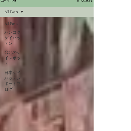
All Posts
All Posts
バンコク·
ゲイハッ
テン
台北のゲ
イスポッ
ト
日本ゲイ
ハッテン
ポットブ
ログ