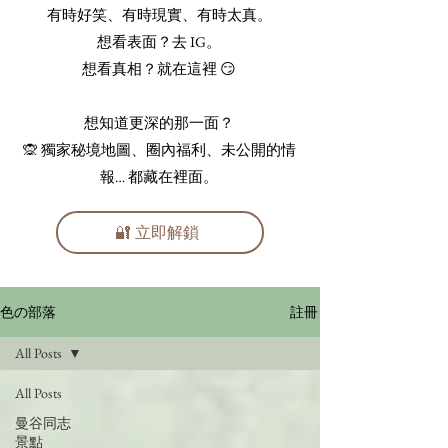
有時好笑、有時現實、有時太真。
想看表面？去 IG。
想看真相？就在這裡 😏
想知道更深的那一面？
🙊 獨家秘境地圖、圈內福利、未公開的情
報… 都藏在裡面。
🔐 立即解鎖
註冊
色の部落
All Posts
All Posts
曼谷同志
景點