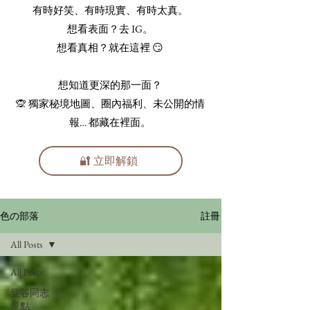
有時好笑、有時現實、有時太真。
想看表面？去 IG。
想看真相？就在這裡 😏
想知道更深的那一面？
🙊 獨家秘境地圖、圈內福利、未公開的情
報… 都藏在裡面。
🔐 立即解鎖
註冊
色の部落
All Posts
All Posts
曼谷同志
景點