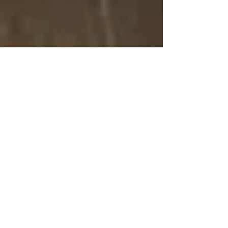
-
2024年3月14日
讀畢需時 3 分鐘
台灣的同志景點
台北同志三溫暖：漢士熱
門時段和體驗心得
台北的漢士三溫暖，入場票價僅為400新台
幣，並可享受全近的各種設施。部分儲物櫃配
備了USB充電接口，方便旅客在放鬆休息時為
手機充電。此外，還有舒適的電影休息室供顧