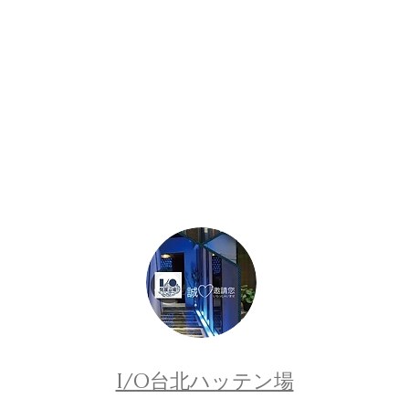
I/O台北ハッテン場