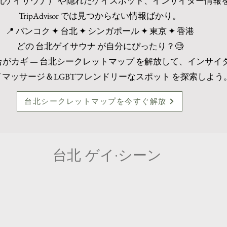
ゲイサウナ） や隠れたゲイスポット、インサイダー情報を発見 —
TripAdvisor では見つからない情報ばかり。
📍 バンコク ✦ 台北 ✦ シンガポール ✦ 東京 ✦ 香港
どの 台北ゲイサウナ が自分にぴったり？🧐
がカギ — 台北シークレットマップ を解放して、インサイ
マッサージ＆LGBTフレンドリーなスポット を探索しよう
台北シークレットマップを今すぐ解放
台北 ゲイ·シーン