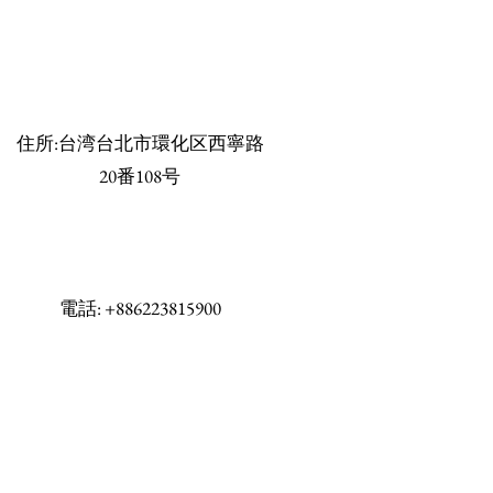
住所:台湾台北市環化区西寧路
20番108号
電話: +886223815900