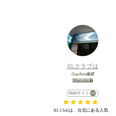
XLクラブは
Gayifiers推奨
What's this 👍
Webサイト
平均評価 5 /5
XL Clubは、台北にある人気