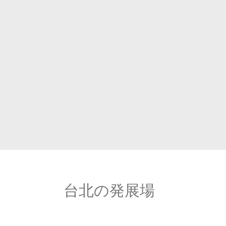
台北
の
発展場