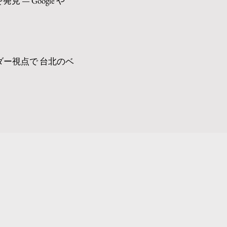
 Google や
ダー視点で 台北のベ
。