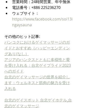
営業時間：24時間営業、年中無休
電話番号：+886 225236270
ウェブサイト：
https://www.facebook.com/soi13i
ngaysauna
その他のヒット記事:
バンコクにおけるゲイマッサージのガ
イドとおすすめ（ハッピーエンディン
グあり/なし）
アジアのハンクスとともに多様性と愛
を受け入れる：台北ゲイプライド2023
へのガイド
台北のゲイマッサージの世界を紹介し
ます：ウェルネスと筋肉の魅力を受け
入れる
台北の
ゲイスポット
台北ゲイホテル
台
北のゲイマッサージ