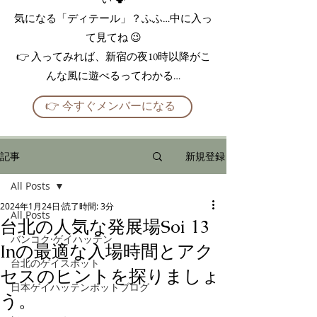
気になる「ディテール」？ふふ…中に入っ
て見てね 😉
👉 入ってみれば、新宿の夜10時以降がこ
んな風に遊べるってわかる…
👉 今すぐメンバーになる
記事
新規登録
All Posts
2024年1月24日
読了時間: 3分
All Posts
台北の人気な発展場Soi 13
バンコク·ゲイハッテン
Inの最適な入場時間とアク
台北のゲイスポット
セスのヒントを探りましょ
日本ゲイハッテンポットブログ
う。