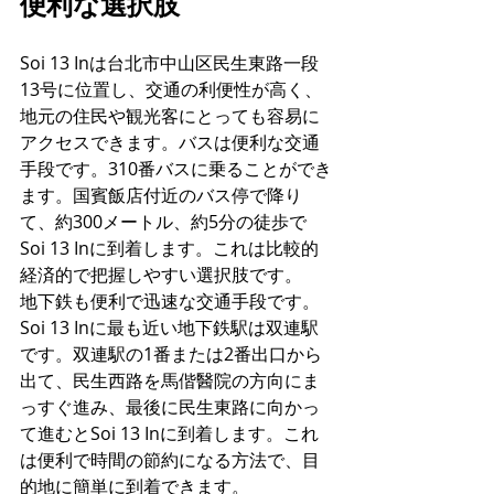
便利な選択肢
Soi 13 Inは台北市中山区民生東路一段
13号に位置し、交通の利便性が高く、
地元の住民や観光客にとっても容易に
アクセスできます。バスは便利な交通
手段です。310番バスに乗ることができ
ます。国賓飯店付近のバス停で降り
て、約300メートル、約5分の徒歩で
Soi 13 Inに到着します。これは比較的
経済的で把握しやすい選択肢です。
地下鉄も便利で迅速な交通手段です。
Soi 13 Inに最も近い地下鉄駅は双連駅
です。双連駅の1番または2番出口から
出て、民生西路を馬偕醫院の方向にま
っすぐ進み、最後に民生東路に向かっ
て進むとSoi 13 Inに到着します。これ
は便利で時間の節約になる方法で、目
的地に簡単に到着できます。