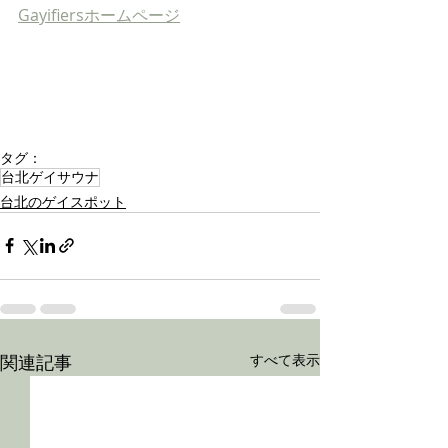
Gayifiers
ホームページ
如果你想獲得有關台北同志場所的最新
資訊，我們建議你訂閱我們的電子報。
訂閱我們的電子報，你將能夠收到定期
更新的內容，包括台北同志場所的活
動、優惠和其他有關同志社區的資訊
タグ：
台北ゲイサウナ
台北のゲイスポット
関連記事
すべて表示