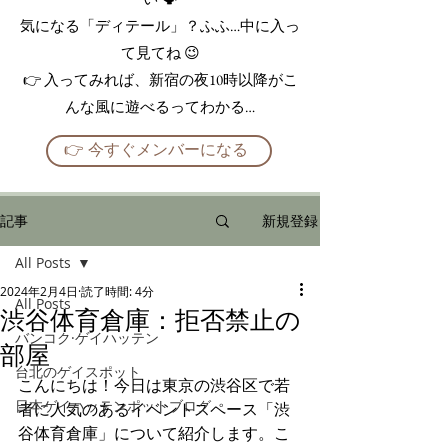
気になる「ディテール」？ふふ…中に入っ
て見てね 😉
👉 入ってみれば、新宿の夜10時以降がこ
んな風に遊べるってわかる…
👉 今すぐメンバーになる
記事
新規登録
All Posts
2024年2月4日
読了時間: 4分
All Posts
渋谷体育倉庫：拒否禁止の
バンコク·ゲイハッテン
部屋
台北のゲイスポット
こんにちは！今日は東京の渋谷区で若
日本ゲイハッテンポットブログ
者に人気のあるイベントスペース「
渋
谷体育倉庫
」について紹介します。こ