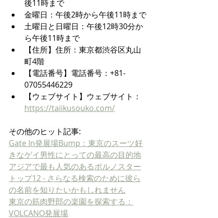
後11時まで
金曜日：午後2時から午後11時まで
土曜日と日曜日：午後12時30分か
ら午後11時まで
【住所】住所：東京都渋谷区丸山
町4階
【電話番号】電話番号：+81-
07055446229
【ウェブサイト】ウェブサイト：
https://taiikusouko.com/
その他のヒット記事:
Gate In発展場Bump：東京のスーツ好
きなゲイ男性にとっての最高の目的地
アジアで最も人気のあるポルノスター
トップ12 - さらなる検索のために彼ら
の名前を知りたいかもしれません
東京の筋肉野郎の楽園を探索する：
VOLCANO発展場