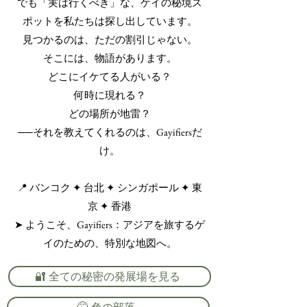
でも「実は行くべき」な、ゲイの秘境ス
ポットを私たちは探し出しています。
見つかるのは、ただの割引じゃない。
そこには、物語があります。
どこにイケてる人がいる？
何時に現れる？
どの場所が地雷？
──それを教えてくれるのは、Gayifiersだ
け。
📍 バンコク ✦ 台北 ✦ シンガポール ✦ 東
京 ✦ 香港
➤ ようこそ、Gayifiers：アジアを旅するゲ
イのための、特別な地図へ。
🔐 全ての秘密の発展場を見る
🤫 色の部落