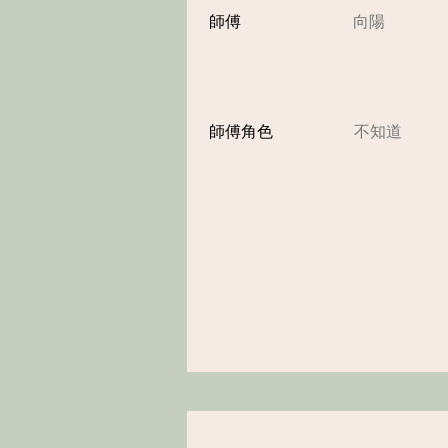
​師傅
向陽
師傅角色
不知道