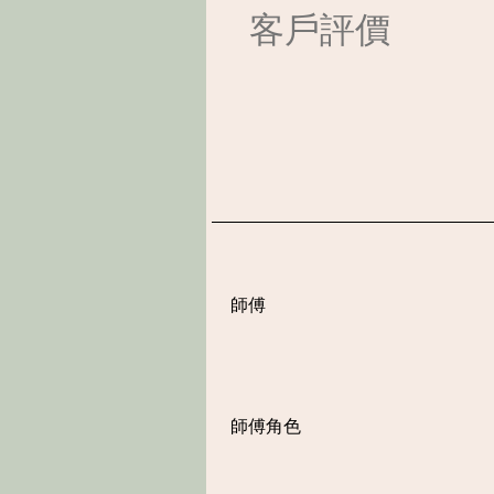
​客戶評價
​師傅
師傅角色