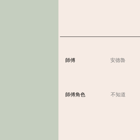
​師傅
安德魯
師傅角色
不知道