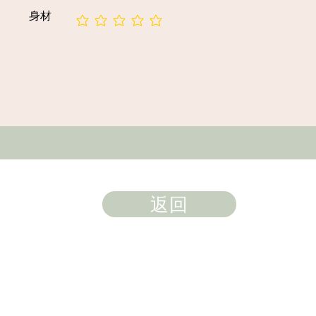
身材
暫無評等
返回