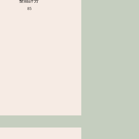
整體評分
85