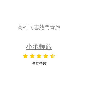
高雄同志熱門青旅
小承輕旅
平均評等為 4.5 ，滿分 5 分
發展指數