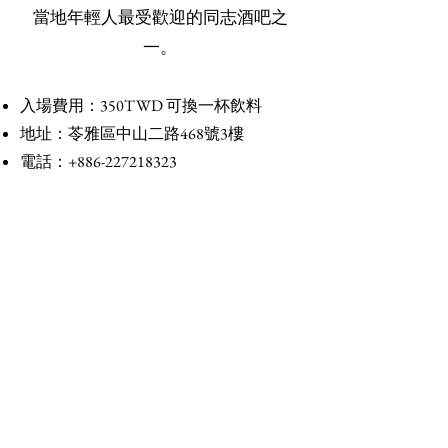
當地年輕人最受歡迎的同志酒吧之
一。
入場費
用：3
50TWD 可換一杯飲料​
地址：苓雅區中山二路468號3樓
電話：+886-227218323