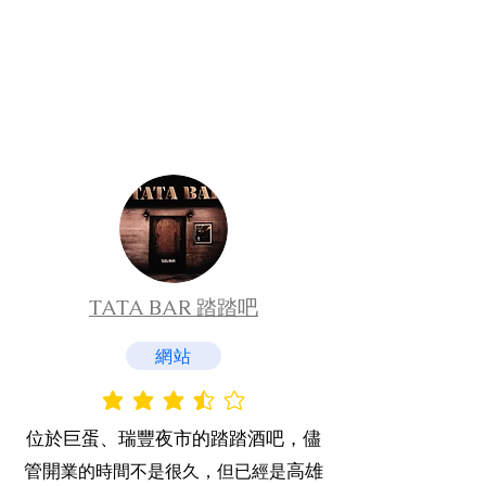
TATA BAR 踏踏吧
網站
平均評等為 3.5 ，滿分 5 分
位於
巨蛋、瑞豐夜市的踏踏酒吧，儘
管開
高雄
業
的時間不是很久，但已
​經是