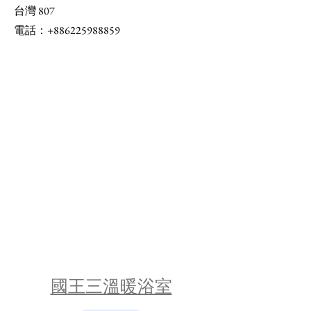
台灣 807
電話：+886225988859
國王三溫暖浴室