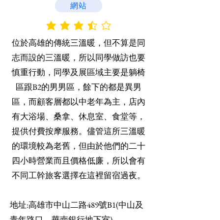
網站
平均評等為 3.5 ，滿分 5 分
位於高雄的傳統三溫暖，但不算是同
志而設的三溫暖，所以同學做訪也要
慎重行動，同學及展區域主要是躺椅
區跟B2的男男區，餘下的都是異男
區，而顧客層都以中老年為主，店內
有大浴場、桑拿、休息室、食堂等，
提供付費按摩服務。儘管這所三溫暖
的環境較為老舊，但由於他們的二十
四小時營業而且價格低廉，所以會有
不同工幹旅客選擇在這裡留宿過夜。
地址:高雄市中山二路489號B1(中山及
青年路口，華南銀行地下室)