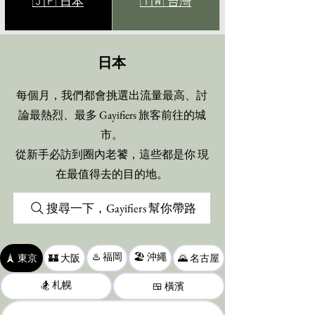
🇯🇵 日本
🇹🇼 台灣
日本
每個月，我們都會挑選出流量最高、討
論最熱烈、最多 Gayifiers 旅客前往的城
市。
從新手必訪到圈內老饕，這些都是你 現
在最值得去的目的地。
搜尋一下，Gayifiers 幫你帶路
♨️ 福岡
🏖️ 沖繩
🗼 東京
🏰 大阪
🌄 名古屋
🏂 札幌
🍱 橫濱