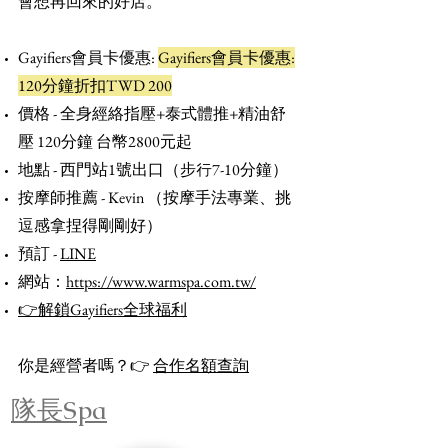
會想再回來的好店。
Gayifiers會員卡優惠:
Gayifiers會員卡優惠:
120分鐘折扣TWD 200
價格 - 全身經絡指壓+泰式體推+精油舒
壓 120分鐘 台幣2800元起
地點 - 西門站1號出口（步行7-10分鐘）
按摩師推薦 - Kevin （按摩手法專業、挑
逗感拿捏得剛剛好）
預訂 -
LINE
網站：
https://www.warmspa.com.tw/
​👉解鎖Gayifiers全球福利
你是經營者嗎？👉
合作名額查詢
隊長Spa