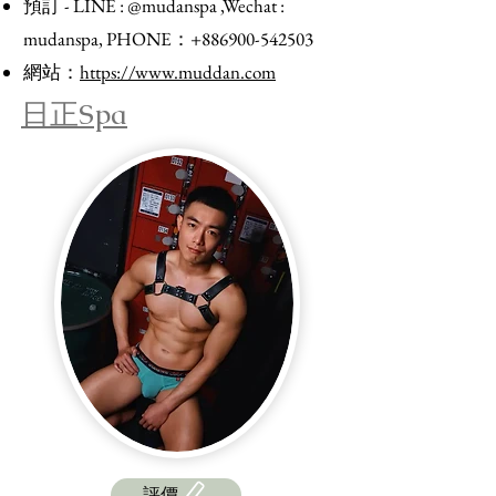
預訂 - LINE : @mudanspa ,Wechat :
mudanspa, PHONE：+886900-542503
​網站：
https://www.muddan.com
日正Spa
評價