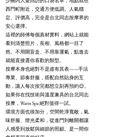
少圈內人愛回訪的口袋名單，地點就在
西門町附近，交通方便低調。人氣穩
定、評價高，完全是台北同志按摩界的
安心選擇。
這裡的師傅每個真材實料，網站上就能
看到清楚照片，長相、風格都一目了
然。不用開盲盒、不用靠運氣，點進去
就能直接選你喜歡的類型。
按摩本身也絕對不是虛有其表——手法
專業、節奏舒服，搭配自然貼身的互
動，讓人每次按完都想立刻再預約😌。
如果你在找技術與溫度兼具的台北同志
按摩，Warm Spa 絕對值得一試。
環境方面也很加分，空間乾淨寬敞，氣
味舒服、燈光柔和，從進門到離開都讓
人感受到放鬆與細節的照顧。是一間你