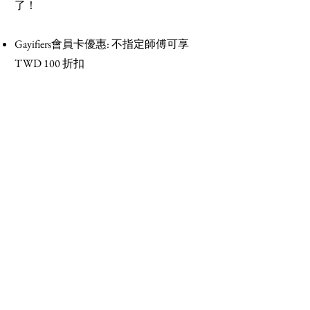
了！
​Gayifiers會員卡優惠: 不指定師傅可享
TWD 100 折扣
最低價格：指壓+油壓+泰式體推 TWD
3000
營業時間：12:00-24:00
按摩師推薦 - 伊登
​地址：台北市萬華區西寧南路
網站 :
https://www.oceansunspa.net/
立即預約：
Line
👉解鎖Gayifiers全球福利