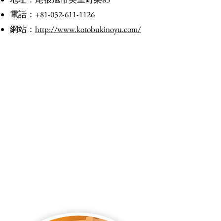
電話：+81-052-611-1126
​網站：
http://www.kotobukinoyu.com/