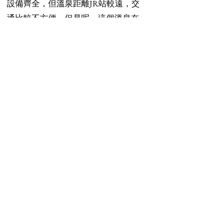
設備齊全，但溫泉距離JR站較遠，交
通比較不方便，但是呢，這個溫泉在
當地的同志掲示板，每天也有大量的
發佈，睡浴池，露天桑拿和停車場，
是主要的會面地點。
費用：平日700日元，週六週日800日
元
營業時間：6PM–12AM 週末至1:00 am
地址：〒486-0852 愛知県春日井市下
市場町３丁目１３−１
電話：+81-0568-85-4126
​網站：
https://www.kasugai-
mantenbo.com/