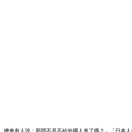
ANO。總會有人說：那間不是不給外國人進了嗎？」「日本