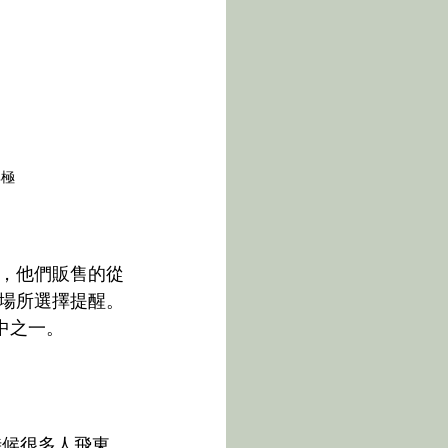
其極
，他們販售的從
場所選擇提醒。
中之一。
時候很多人飛東