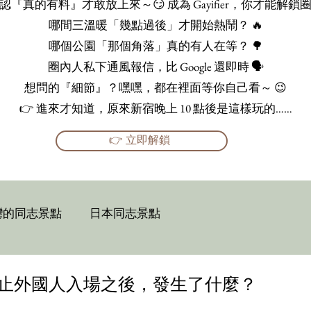
真的有料』才敢放上來～😏 成為 Gayifier，你才能
哪間三溫暖「幾點過後」才開始熱鬧？ 🔥
哪個公園「那個角落」真的有人在等？ 🌳
圈內人私下通風報信，比 Google 還即時 🗣️
想問的『細節』？嘿嘿，都在裡面等你自己看～ 😉
👉 進來才知道，原來新宿晚上 10 點後是這樣玩的……
👉 立即解鎖
灣的同志景點
日本同志景點
 禁止外國人入場之後，發生了什麼？