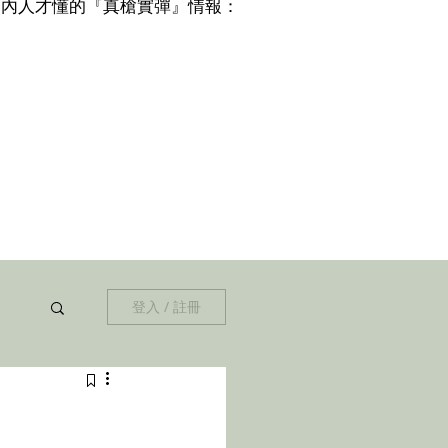
解鎖圈內人才懂的『真槍實彈』情報：
登入 / 註冊