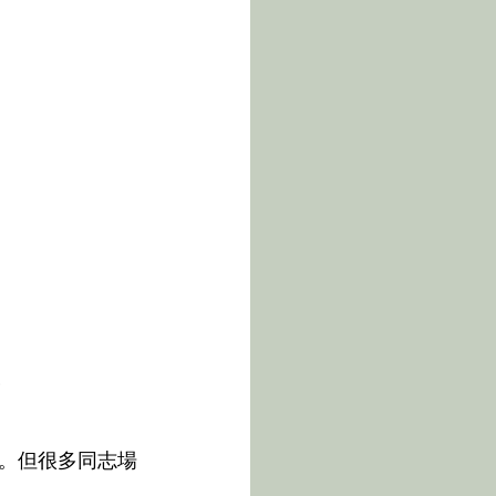
為
。但很多同志場