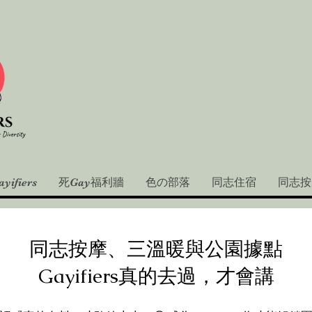
yifiers
死Gay福利牆
色の部落
同志住宿
同志按
同志按摩、三溫暖與公園據點
Gayifiers真的去過，才會講