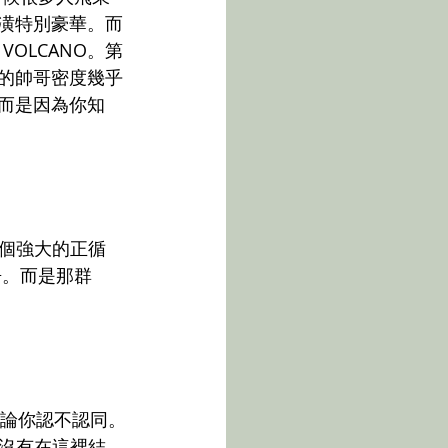
裝潢特別豪華。而
OLCANO。第
 的帥哥密度幾乎
。而是因為你知
個強大的正循
房。而是那群
但無論你認不認同。
沒有在這裡結