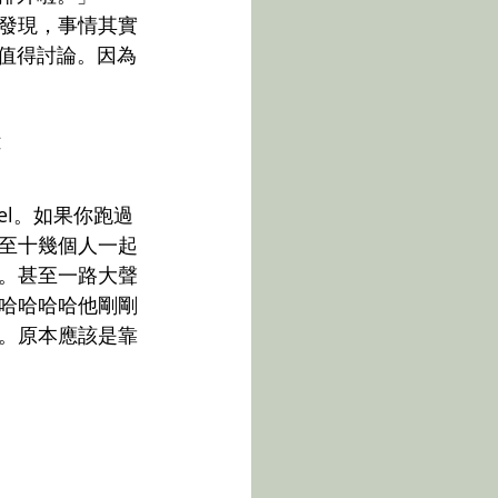
發現，事情其實
更值得討論。因為
麼
stel。如果你跑過
至十幾個人一起
。甚至一路大聲
哈哈哈哈他剛剛
。原本應該是靠