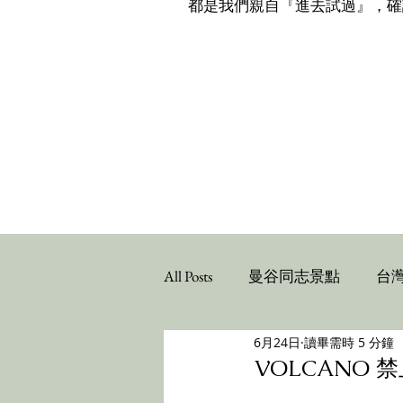
都是我們親自『進去試過』，確認『
All Posts
曼谷同志景點
台
6月24日
讀畢需時 5 分鐘
VOLCANO