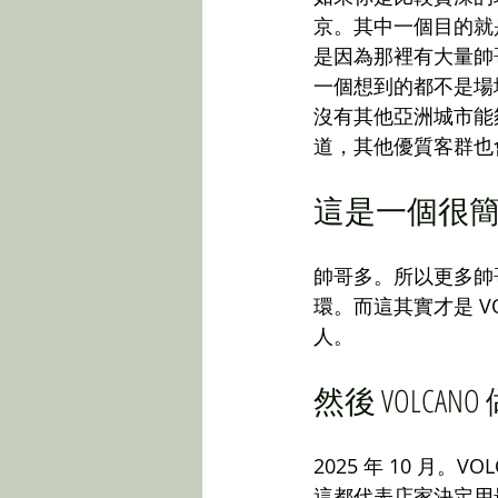
京。其中一個目的就
是因為那裡有大量帥
一個想到的都不是場
沒有其他亞洲城市能
道，其他優質客群也
這是一個很
帥哥多。所以更多帥
環。而這其實才是 V
人。
然後 VOLCA
2025 年 10 
這都代表店家決定用