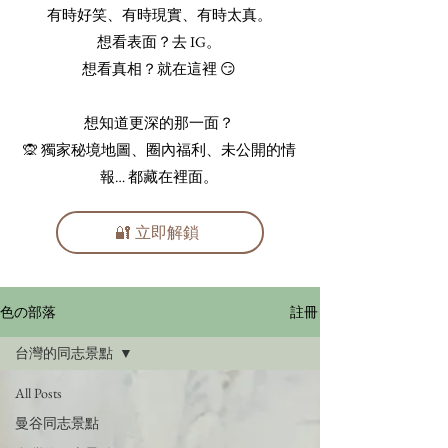
有時好笑、有時現實、有時太真。
想看表面？去 IG。
想看真相？就在這裡 😏
想知道更深的那一面？
🙊 獨家秘境地圖、圈內福利、未公開的情
報… 都藏在裡面。
🔐 立即解鎖
註冊
色の部落
台灣的同志景點
All Posts
曼谷同志景點