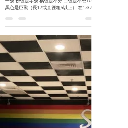
-
2024年1月25日
讀畢需時 3 分鐘
台灣的同志景點
瑪爾斯三溫暖費用：黑色
巨獸手環的主題日和場入
優惠
現它們推出了一系列顏色的認證手環，紅色是
一號 粉色是零號 橘色是不分 白色是不想10
黑色是巨獸（長17或直徑粗5以上） 在13/2
大年初四，它們即將舉辦『第二屆巨獸祭&面
具野狼日』，據悉屆時會有身懷巨物的巨獸被
銬在巨獸祭壇處置，另外更會有一日店長・豹
與客人同樂