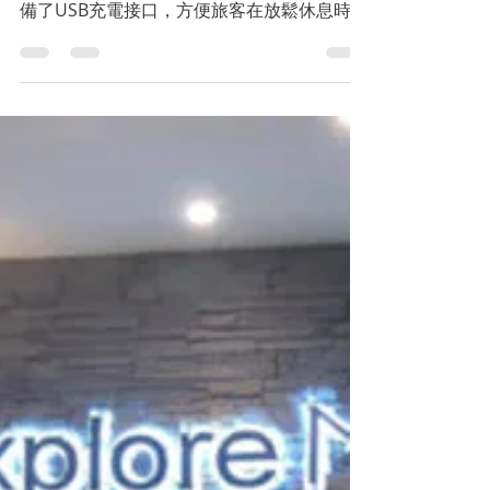
2024年3月14日
讀畢需時 3 分鐘
台灣的同志景點
台北同志三溫暖：漢士熱
門時段和體驗心得
台北的漢士三溫暖，入場票價僅為400新台
幣，並可享受全近的各種設施。部分儲物櫃配
備了USB充電接口，方便旅客在放鬆休息時為
手機充電。此外，還有舒適的電影休息室供顧
客觀賞電影。因此，有不少旅客或是商務人
士，會選擇在漢士留宿過夜以節省租住旅館的
費用。