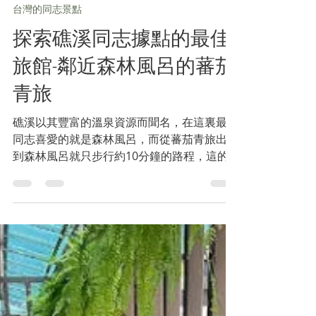
-
2024年4月11日
讀畢需時 3 分鐘
台灣的同志景點
探索礁溪同志據點的最佳
旅館-鄰近森林風呂的蕃茄
青旅
礁溪以其豐富的溫泉資源而聞名，在這裏最受
同志喜愛的就是森林風呂，而從蕃茄青旅出發
到森林風呂就只步行約10分鐘的路程，這的
確為計畫探索森林風呂的同學帶來不少便利；
熟悉圈內行程的也會知道，一般的溫泉也是在
晚上九時後才是同學們最活躍的時間，而蕃茄