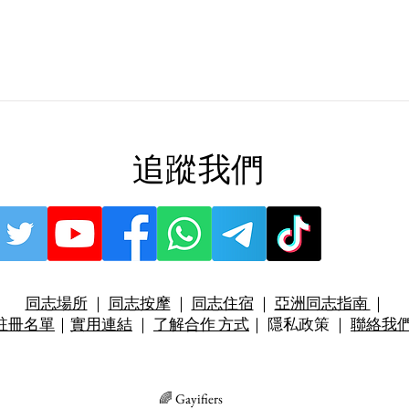
追蹤我們
同志場所
｜
同志按摩
｜
同志住宿
｜
亞洲同志指南
｜
註冊名單
｜
實用連結
｜
了解合作 方式
｜ 隱私政策 ｜
聯絡我
🌈 Gayifiers