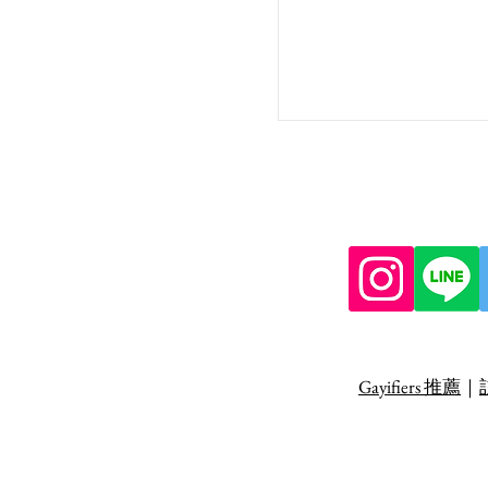
Gayifiers 推薦
｜