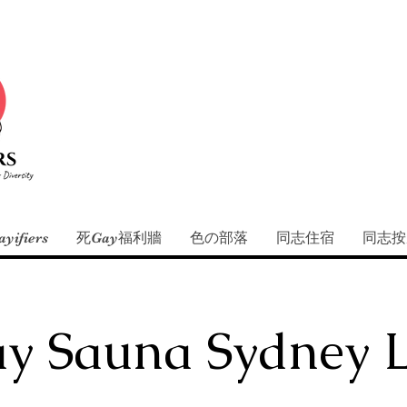
yifiers
死Gay福利牆
色の部落
同志住宿
同志按
y Sauna Sydney L