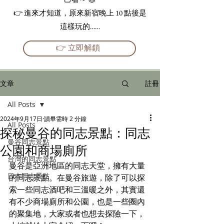
👉 進來才知道，原來新宿晚上 10 點後是
這樣玩的……
👉 立即解鎖
文章
註冊
All Posts
2024年9月17日
讀畢需時 2 分鐘
All Posts
探秘曼谷的同志景點：同志
曼谷同志景點
公園和商場廁所
台灣的同志景點
曼谷是亞洲地區的同志天堂，擁有大量
日本同志景點
的同志景點。在曼谷旅遊，除了可以探
索一些同志酒吧和三溫暖之外，其實還
有不少商場廁所和公園，也是一些圈內
的聚集地，大家或者也想去探險一下，