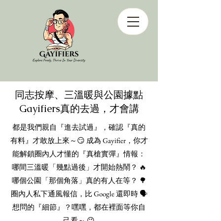
同志按摩、三溫暖與公園據點
Gayifiers真的去過，才會講
都是我們親自『進去試過』，確認『真的
有料』才敢放上來～😏 成為 Gayifier，你才
能解鎖圈內人才懂的『真槍實彈』情報：
哪間三溫暖「幾點過後」才開始熱鬧？ 🔥
哪個公園「那個角落」真的有人在等？ 🌳
圈內人私下通風報信，比 Google 還即時 🗣️
想問的『細節』？嘿嘿，都在裡面等你自
己看～ 😉