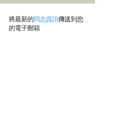
將最新的
同志資訊
傳送
到您
的電子郵箱
清邁同志旅遊 2026 完全攻
曼谷同志按摩：
略｜飯店、按摩、三溫暖
的小費服務範圍
訂閱我們的電子報以接收最新的
同志新聞
推薦
薦
和更新。
電子郵件
訂閱