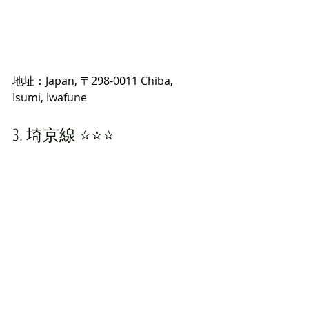
地址：Japan, 〒298-0011 Chiba, 
Isumi, Iwafune
3. 埼京線 ⭐️⭐️⭐️