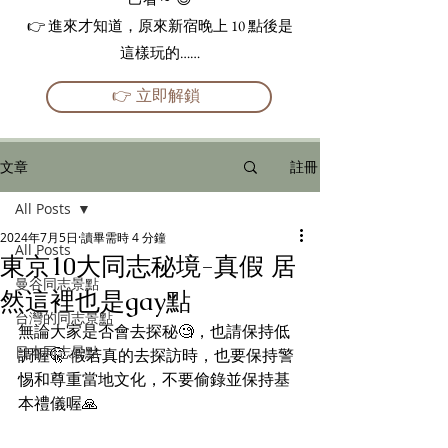
👉 進來才知道，原來新宿晚上 10 點後是
這樣玩的……
👉 立即解鎖
文章
註冊
All Posts
2024年7月5日
讀畢需時 4 分鐘
All Posts
東京10大同志秘境-真假 居
曼谷同志景點
然這裡也是gay點
台灣的同志景點
無論大家是否會去探秘🧐，也請保持低
日本同志景點
調喔🤫 假若真的去探訪時，也要保持警
惕和尊重當地文化，不要偷錄並保持基
本禮儀喔🙏