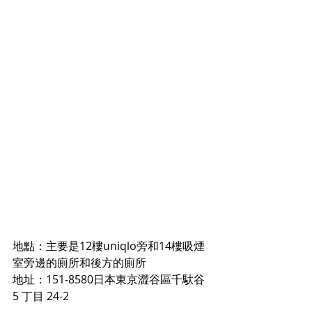
地點：主要是12樓uniqlo旁和14樓吸煙
室旁邊的廁所和後方的廁所
地址：151-8580日本東京澀谷區千馱谷 
5 丁目 24-2