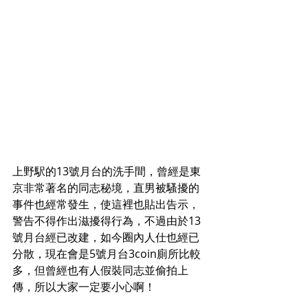
上野駅的13號月台的洗手間，曾經是東
京非常著名的同志秘境，直男被騷擾的
事件也經常發生，使這裡也貼出告示，
警告不得作出滋擾得行為，不過由於13
號月台經已改建，如今圈內人仕也經已
分散，現在會是5號月台3coin廁所比較
多，但曾經也有人假裝同志並偷拍上
傳，所以大家一定要小心啊！