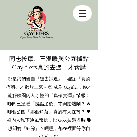
同志按摩、三溫暖與公園據點
Gayifiers真的去過，才會講
都是我們親自『進去試過』，確認『真的
有料』才敢放上來～😏 成為 Gayifier，你才
能解鎖圈內人才懂的『真槍實彈』情報：
哪間三溫暖「幾點過後」才開始熱鬧？ 🔥
哪個公園「那個角落」真的有人在等？ 🌳
圈內人私下通風報信，比 Google 還即時 🗣️
想問的『細節』？嘿嘿，都在裡面等你自
己看～ 😉